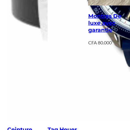
Montres De
luxe avec
garantie
CFA
80.000
Ceinture
Tag Heuer