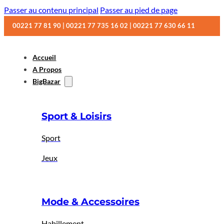
Passer au contenu principal
Passer au pied de page
00221 77 81 90 | 00221 77 735 16 02 | 00221 77 630 66 11
Accueil
A Propos
BigBazar
Sport & Loisirs
Sport
Jeux
Mode & Accessoires
Habillement