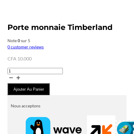
Porte monnaie Timberland
Note
0
sur 5
0
customer reviews
CFA
10.000
quantité
de
Porte
Ajouter Au Panier
monnaie
Timberland
Nous acceptons