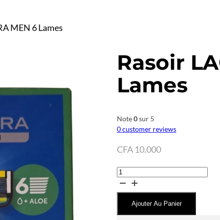
RA MEN 6 Lames
Rasoir L
Lames
Note
0
sur 5
0
customer reviews
CFA
10.000
quantité
de
Rasoir
Ajouter Au Panier
LACURA