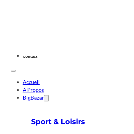
Contact
Accueil
A Propos
BigBazar
Sport & Loisirs