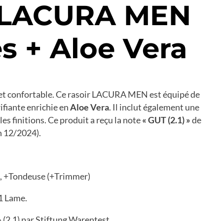
r LACURA MEN
s + Aloe Vera
 et confortable. Ce rasoir LACURA MEN est équipé de
ifiante enrichie en
Aloe Vera
. Il inclut également une
les finitions. Ce produit a reçu la note
« GUT (2.1) »
de
n 12/2024).
, +Tondeuse (+Trimmer)
 1 Lame.
(2.1) par Stiftung Warentest.