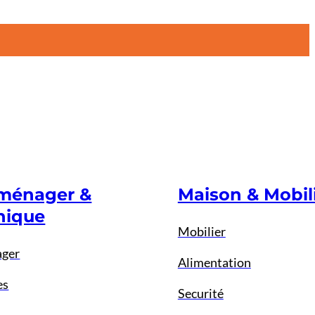
oménager &
Maison & Mobil
nique
Mobilier
ager
Alimentation
es
Securité