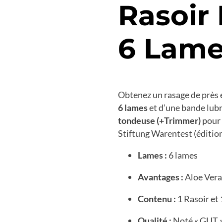
Rasoi
6 Lame
Obtenez un rasage de près
6 lames
et d’une bande lubr
tondeuse (+Trimmer)
pour 
Stiftung Warentest (éditio
Lames :
6 lames
Avantages :
Aloe Vera
Contenu :
1 Rasoir et
Qualité :
Noté « GUT » 