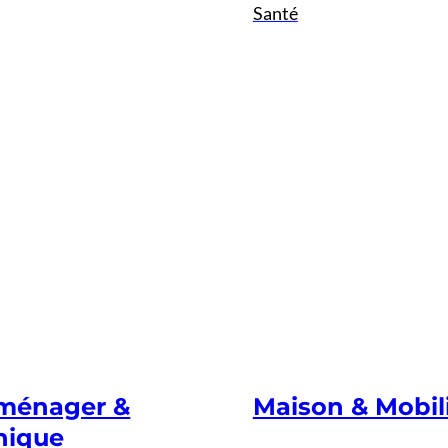
Santé
oménager &
Maison & Mobil
nique