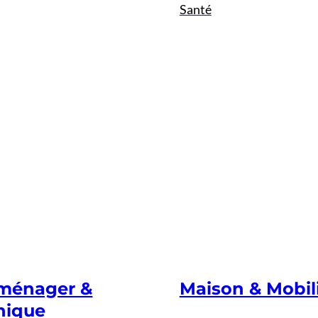
Santé
oménager &
Maison & Mobil
nique