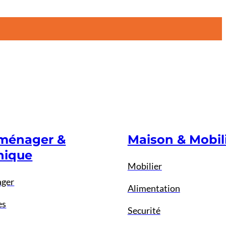
oménager &
Maison & Mobil
nique
Mobilier
ager
Alimentation
es
Securité