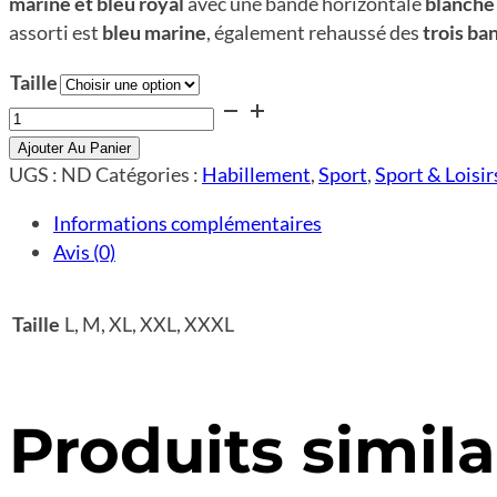
marine et bleu royal
avec une bande horizontale
blanche
assorti est
bleu marine
, également rehaussé des
trois ba
Taille
quantité
de
Ajouter Au Panier
Survêtement
UGS :
ND
Catégories :
Habillement
,
Sport
,
Sport & Loisir
ADIDAS
Informations complémentaires
Avis (0)
L, M, XL, XXL, XXXL
Taille
Produits simila