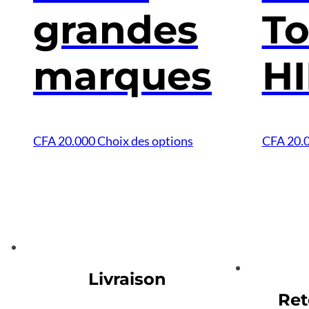
grandes
T
marques
HI
Ce
CFA
20.000
Choix des options
CFA
20.
produit
a
plusieurs
variations.
Les
options
peuvent
Livraison
être
Ret
choisies