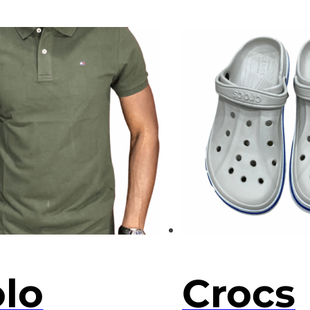
lo
Crocs