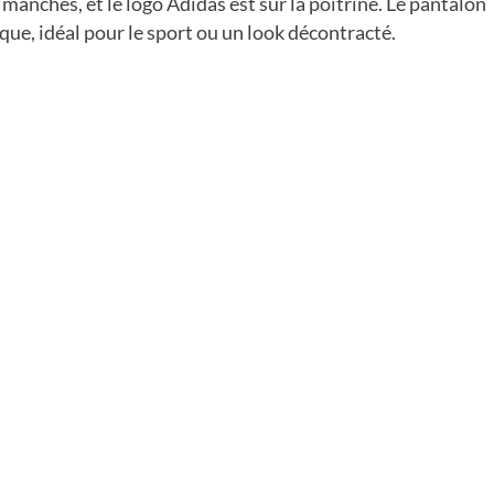
s manches, et le logo Adidas est sur la poitrine. Le pantalon
e, idéal pour le sport ou un look décontracté.