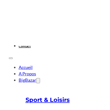
Contact
Accueil
A Propos
BigBazar
Sport & Loisirs